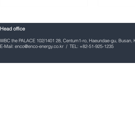
Head office
WBC the PALACE 102/1401 28, Centum1-ro, Haeundae-gu, Busan, 
E-Mail:
enco@enco-energy.co.kr
/ TEL: +82-51-925-1235
E&CO Co., Ltd. Holds
E&CO Co., L
Groundbreaking Ceremony
Engineering
and Safety Prayer Ceremony
Ammonia Cr
for New Manufacturing
Infrastruct
Factory