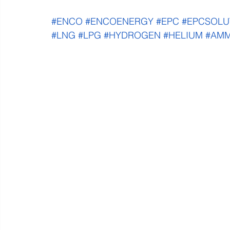
#ENCO
#ENCOENERGY
#EPC
#EPCSOLU
#LNG
#LPG
#HYDROGEN
#HELIUM
#AMM