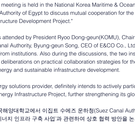
meeting is held in the National Korea Maritime & Ocean
Authority of Egypt to discuss mutual cooperation for the
tructure Development Project."
as attended by President Ryoo Dong-geun(KOMU), Cha
anal Authority, Byung-geun Song, CEO of E&CO Co., Ltd.
rom institutions. Also during the discussions, the two inst
eliberations on practical collaboration strategies for t
energy and sustainable infrastructure development.
 solutions provider, definitely intends to actively partic
rgy Infrastructure Project, further strengthening its gl
국해양대학교에서 이집트 수에즈 운하청(Suez Canal Autho
너지 인프라 구축 사업’과 관련하여 상호 협력 방안을 논