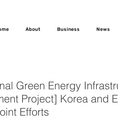
ome
About
Business
News
al Green Energy Infrastr
ent Project] Korea and 
int Efforts