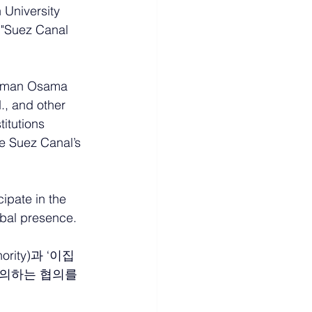
 University 
 "Suez Canal 
irman Osama 
, and other 
itutions 
he Suez Canal’s 
ipate in the 
obal presence.
rity)과 ‘이집
의하는 협의를 