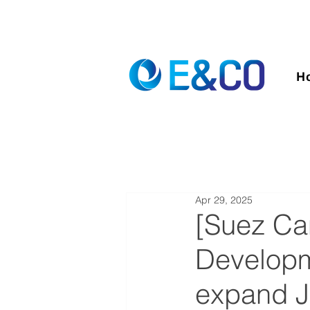
H
Apr 29, 2025
[Suez Can
Developm
expand Jo