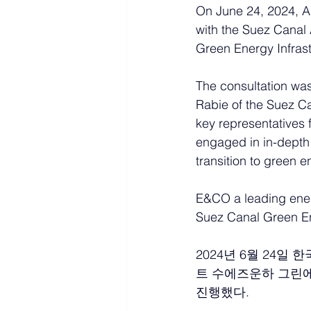
On June 24, 2024, A 
with the Suez Canal 
Green Energy Infras
The consultation w
Rabie of the Suez C
key representatives f
engaged in in-depth d
transition to green 
E&CO a leading energy
Suez Canal Green Ene
2024년 6월 24일 한
트 수에즈운하 그린에
진행했다.